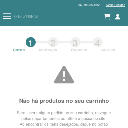
(37) 99905-4355
Meus Pedidos
1
2
3
4
Carrinho
Identificação
Pagamento
Concluído
Não há produtos no seu carrinho
Para inserir algum pedido no seu carrinho, navegue
pelos departamentos ou utilize a busca do site.
Ao encontrar os itens desejados, clique no botão