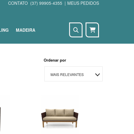
CONTATO
(37) 99905-4355
|
MEUS PEDIDOS
LING
MADEIRA
Seu carrinho está
vazio
Ordenar por
CONTINUAR COMPRANDO
MAIS RELEVANTES
MAIS VENDIDOS
MENOR PREÇO
MAIOR PREÇO