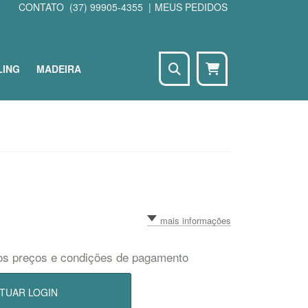
CONTATO
(37) 99905-4355
|
MEUS PEDIDOS
LING
MADEIRA
Seu carrinho está
vazio
CONTINUAR COMPRANDO
mais informações
os preços e condições de pagamento
TUAR LOGIN