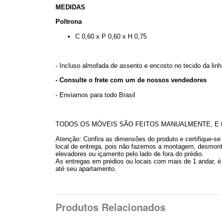
MEDIDAS
Poltrona
C 0,60 x P 0,60 x H 0,75
- Incluso almofada de assento e encosto no tecido da l
- Consulte o frete com um de nossos vendedores
- Enviamos para todo Brasil
TODOS OS MÓVEIS SÃO FEITOS MANUALMENTE, E P
Atenção: Confira as dimensões do produto e certifique-s
local de entrega, pois não fazemos a montagem, desmonta
elevadores ou içamento pelo lado de fora do prédio.
As entregas em prédios ou locais com mais de 1 andar, é fe
até seu apartamento.
Produtos Relacionados